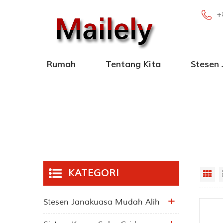
+
Rumah
Tentang Kita
Stesen
Stesen Janakuasa Mudah Alih 100W-2000W
Stesen Janakua
Stesen Janaku
Stesen Kuasa Mudah Alih de
KATEGORI
Gr
Stesen Janakuasa Mudah Alih