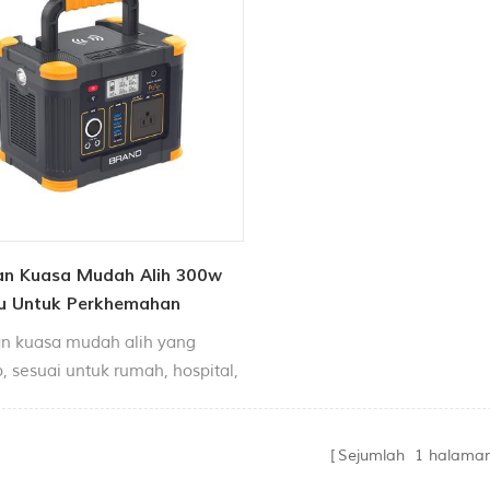
an Kuasa Mudah Alih 300w
u Untuk Perkhemahan
n kuasa mudah alih yang
, sesuai untuk rumah, hospital,
 trak dan RV.
Sejumlah
1
halama