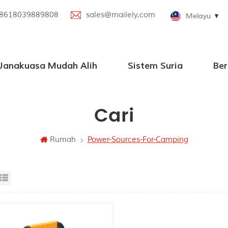
8618039889808
sales@mailely.com
Melayu
 Janakuasa Mudah Alih
Sistem Suria
Ber
sa Mudah Alih Selari
asa Mudah Alih Baharu
ngan Pembesar Suara Bluetooth
Cari
Rumah
Power-Sources-For-Camping
id View
List View