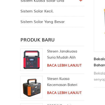
Sistem Kuasa Solar Grid
Sistem Solar Kecil.
Sistem Solar Yang Besar
PRODUK BARU
Stesen Janakuasa
Suria Mudah Alih
Bekal
330W Alur AC
Bahar
BACA LEBIH LANJUT
Gelombang Sinus
Bekala
Tulen
Stesen Kuasa
senyap
Kecemasan Bateri
kabin,
Litium Perkhemahan
BACA LEBIH LANJUT
1000W