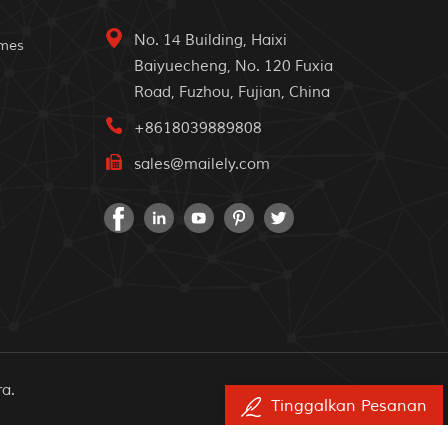
No. 14 Building, Haixi
omes
Baiyuecheng, No. 120 Fuxia
Road, Fuzhou, Fujian, China
+8618039889808
sales@mailely.com
ra.
Tinggalkan Pesanan