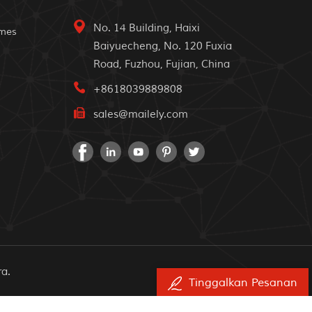
No. 14 Building, Haixi
omes
Baiyuecheng, No. 120 Fuxia
Road, Fuzhou, Fujian, China
+8618039889808
sales@mailely.com
ra.
Tinggalkan Pesanan