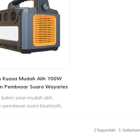
n Kuasa Mudah Alih 700W
n Pembesar Suara Wayarles
ooth
 bateri solar mudah alih,
 pembesar suara bluetooth,
ikan kehidupan luar anda
menarik.
Sejumlah
1
halama