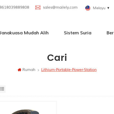
8618039889808
sales@mailely.com
Melayu
 Janakuasa Mudah Alih
Sistem Suria
Ber
sa Mudah Alih Selari
asa Mudah Alih Baharu
ngan Pembesar Suara Bluetooth
Cari
Rumah
Lithium-Portable-Power-Station
id View
List View