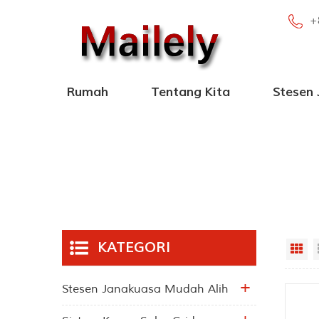
+
Rumah
Tentang Kita
Stesen
Stesen Janakuasa Mudah Alih 100W-2000W
Stesen Janakua
Stesen Janaku
Stesen Kuasa Mudah Alih de
KATEGORI
Gr
Stesen Janakuasa Mudah Alih