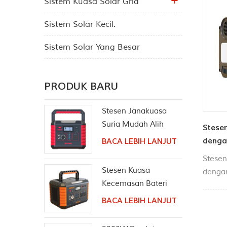
Sistem Kuasa Solar Grid
Sistem Solar Kecil.
Sistem Solar Yang Besar
PRODUK BARU
Stesen Janakuasa
Suria Mudah Alih
Stese
330W Alur AC
denga
BACA LEBIH LANJUT
Gelombang Sinus
Bluet
Stesen
Tulen
Stesen Kuasa
dengan
Kecemasan Bateri
menjad
Litium Perkhemahan
lebih 
BACA LEBIH LANJUT
1000W