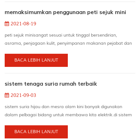
amnya kurang bising daripada penjana mudah alih, tetapi
memaksimumkan penggunaan peti sejuk mini
mereka masih boleh mengeluarkan bunyi kuat. Untuk orang
yang pa...
2021-08-19
peti sejuk minisangat sesuai untuk tinggal bersendirian,
asrama, penjagaan kulit, penyimpanan makanan pejabat dan
penyimpanan wain anda. 1. memanfaatkan sebahagian besar
ruang peti sejuk mini apabila makanan menghalang aliran
BACA LEBIH LANJUT
udara, ia menjadikan peti sejuk mini lebih sukar untuk berfungsi
dan menjadikan kawasan tertentu peti sejuk mini lebih panas
sistem tenaga suria rumah terbaik
daripada yang lain.sebenarnya, minuman seperti si...
2021-09-03
sistem suria hijau dan mesra alam kini banyak digunakan
dalam pelbagai bidang untuk membawa kita elektrik.di sistem
suria rumah boleh membawa elektrik ke rumah dan
menjimatkan kos.sistem solar mudah alih membolehkan kita
BACA LEBIH LANJUT
berada di luar rumah dan dapat mengaktifkan telefon bimbit