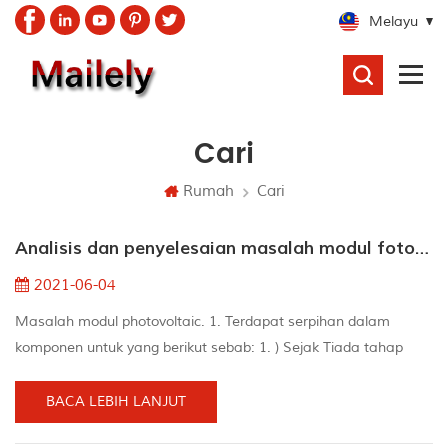
Melayu
CARI
Cari
Rumah
Cari
Analisis dan penyelesaian masalah modul fotovoltaik biasa
2021-06-04
Masalah modul photovoltaic. 1. Terdapat serpihan dalam
komponen untuk yang berikut sebab: 1. ) Sejak Tiada tahap
kimpalan Semasa Proses kimpalan, terdapat slag timah,
kepingan bateri dihancurkan apabila Vacuuming. 2. ) Pada
BACA LEBIH LANJUT
mulanya, hirisan bateri telah disembunyikan, dan ditambah