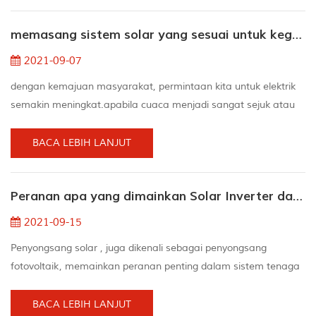
pada waktu siang dan bukannya dalam gelap pada waktu
memasang sistem solar yang sesuai untuk kegunaan rumah
malam. untungnya kami, tinggal di rumah suria tidak pernah
semestin...
2021-09-07
dengan kemajuan masyarakat, permintaan kita untuk elektrik
semakin meningkat.apabila cuaca menjadi sangat sejuk atau
sangat panas, penggunaan tenaga perkakas rumah atau bil
elektrik syarikat menjadi sangat mahal.jadi tenaga alternatif
BACA LEBIH LANJUT
solar telah muncul.untuk menggunakan tenaga suria, anda
perlu memasang a sistem solar rumah. anda mungkin tahu
Peranan apa yang dimainkan Solar Inverter dalam Sistem Tenaga Suria Rumah
bahawa tenaga suria adalah pilihan yang baik untuk per...
2021-09-15
Penyongsang solar , juga dikenali sebagai penyongsang
fotovoltaik, memainkan peranan penting dalam sistem tenaga
suria . Sebahagian besar daripada mereka dianggap sebagai
otak projek. Penyongsang panel solar adalah baik untuk
BACA LEBIH LANJUT