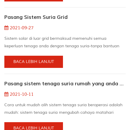
menukar arus terus ke arus bolak. Arus terus adalah kuasa
yang mengalir dalam satu arah dalam litar dan membantu
Pasang Sistem Suria Grid
dalam menyediakan arus apabila tidak ada elektrik. Apakah
per...
2021-09-27
Sistem solar di luar grid bermaksud memenuhi semua
keperluan tenaga anda dengan tenaga suria-tanpa bantuan
grid. Untuk mencapai ini, anda perlu memasang sistem
penjanaan tenaga suria, seperti sel suria, yang dipasangkan
BACA LEBIH LANJUT
dengan sistem simpanan tenaga di tempat penggunaan
elektrik (rumah anda). Mana-mana grid kuasa bermula dengan
Pasang sistem tenaga suria rumah yang anda perlukan pada musim panas
penjanaan kuasa, dan sistem penjanaan kuasa di luar grid
tidak terkecu...
2021-10-11
Cara untuk mudah alih sistem tenaga suria beroperasi adalah
mudah: sistem tenaga suria mengubah cahaya matahari
menjadi tenaga elektrik, kabel untuk panel suria menyambung
ke penyongsang, dan juga penyongsang mengubah kekuatan
BACA LEBIH LANJUT