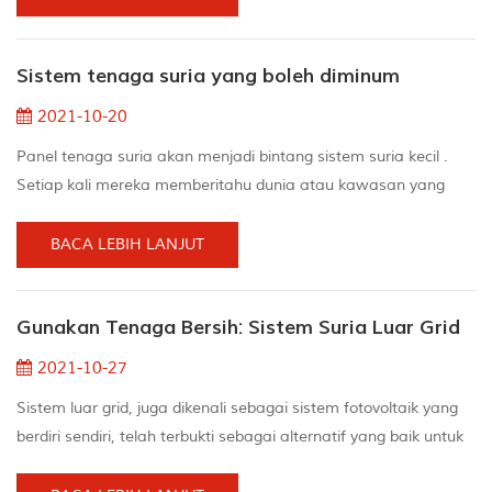
arus terus (arus terus) kepada tenaga arus bolak-balik (arus
bolak-balik) yang mungkin dilakukan oleh peranti anda gunakan.
Sistem tenaga suria yang boleh diminum
Oleh itu, lebih banyak tenaga dihasilkan pada wak...
2021-10-20
Panel tenaga suria akan menjadi bintang sistem suria kecil .
Setiap kali mereka memberitahu dunia atau kawasan yang
terbaik, mereka berkilau di bahagian atas bumbung. Pemilik
rumah ini sangat bimbang dengan persekitaran yang dapat
BACA LEBIH LANJUT
mengurangkan jejak keluarga mereka sambil mengurangkan bil
tenaga. Panel suria telah memperoleh keindahan, tetapi seperti
Gunakan Tenaga Bersih: Sistem Suria Luar Grid
bintang mana pun, panel suria tidak mungkin kel...
2021-10-27
Sistem luar grid, juga dikenali sebagai sistem fotovoltaik yang
berdiri sendiri, telah terbukti sebagai alternatif yang baik untuk
kawasan terpencil, kerana menyambung ke grid awam di