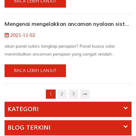
tempat-tempat ini adalah tugas yang mahal atau tidak
BACA LEBIH LANJUT
praktikal. Memandangkan sistem tidak disambungkan ke grid,
bateri memainkan peranan penting dalam penyimpanan
Mengenai mengelakkan ancaman nyalaan sistem tenaga solar
tenaga. "Laporan tinjauan pengguna daripada badan buk...
2021-11-02
akan panel solars tangkap perapian? Panel kuasa solar
menimbulkan ancaman perapian yang sangat rendah.
Sebenarnya, maklumat majalah Photon paling banyak 1
perayaan setiap sepuluh ribu pemasangan. Oleh itu, rumah
BACA LEBIH LANJUT
yang dibina menggunakan panel tenaga suria yang betul tidak
akan menangkap pendiangan. Apabila menghasilkan panel
tenaga suria, ini direka khusus untuk menahan keadaan cuaca
1
2
3
yang berlebiha...
KATEGORI
BLOG TERKINI