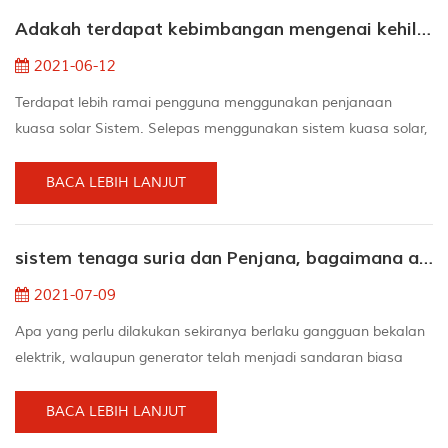
dengan laminasi pramatang, Eva Masih sangat baik Fluidity. 3.
Adakah terdapat kebimbangan mengenai kehilangan kuasa selepas menggunakan sistem kuasa solar
) Apabila Mengangkat komponen, masalah isyarat
menyebabk...
2021-06-12
Terdapat lebih ramai pengguna menggunakan penjanaan
kuasa solar Sistem. Selepas menggunakan sistem kuasa solar,
mereka mendapati bahawa penjanaan kuasa harian tidak
memenuhi Harapan. Untuk Contohnya, sesetengah orang
BACA LEBIH LANJUT
memasang 3kw Sistem kuasa solar., tetapi hanya
menghasilkan 5 ke 6KW / H sehari, dan ada yang lebih rendah.
sistem tenaga suria dan Penjana, bagaimana adakah anda memilih
Mengapa? yang mencuri saya Elektrik? Terdapat berikut aspek:
Voltan wayar b...
2021-07-09
Apa yang perlu dilakukan sekiranya berlaku gangguan bekalan
elektrik, walaupun generator telah menjadi sandaran biasa
untuk pemadaman grid selama beberapa dekad, sistem
tenaga suriakini merupakan pilihan yang lebih sesuai
BACA LEBIH LANJUT
dipertimbangkan oleh pemilik rumah. 1. bunyi: penjana pada