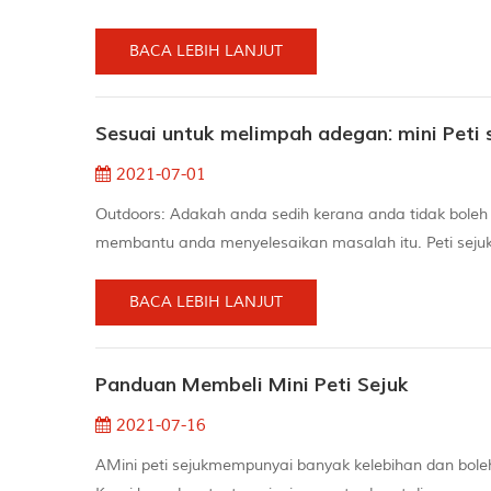
Sistem kuasa solar., tetapi hanya menghasilkan 5 ke 
Elektrik? Terdapat berikut aspek: Voltan wayar b...
BACA LEBIH LANJUT
Sesuai untuk melimpah adegan: mini Peti 
2021-07-01
Outdoors: Adakah anda sedih kerana anda tidak boleh 
membantu anda menyelesaikan masalah itu. Peti sejuk
boleh dengan mudah disimpan di dapur luar, kolam r
selesa dan mudah. ​​ Garaj atau studio luar ...
BACA LEBIH LANJUT
Panduan Membeli Mini Peti Sejuk
2021-07-16
AMini peti sejukmempunyai banyak kelebihan dan bole