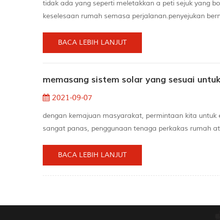
tidak ada yang seperti meletakkan a peti sejuk yang
keselesaan rumah semasa perjalanan.penyejukan ber
seperti sayur-sayuran, produk tenusu, daging, "booch"
ingin menyediakan minuman sejuk pada bil...
BACA LEBIH LANJUT
memasang sistem solar yang sesuai untu
2021-09-07
dengan kemajuan masyarakat, permintaan kita untuk e
sangat panas, penggunaan tenaga perkakas rumah atau b
telah muncul.untuk menggunakan tenaga suria, anda
suria adalah pilihan yang baik untuk per...
BACA LEBIH LANJUT