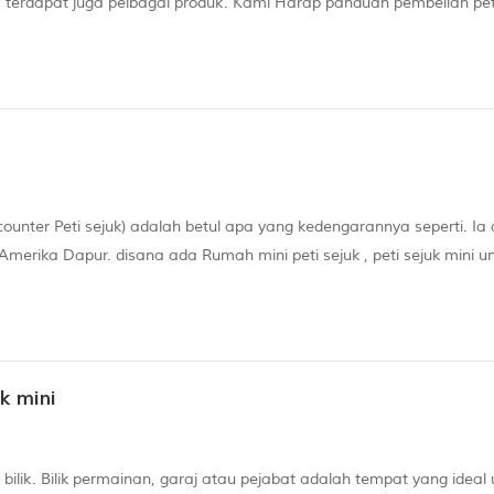
, terdapat juga pelbagai produk. Kami Harap panduan pembelian pet
a kerana kami membimbing anda melalui asas Klasifikasi. Saiz pet
counter Peti sejuk) adalah betul apa yang kedengarannya seperti. Ia
iap Amerika Dapur. disana ada Rumah mini peti sejuk , peti sejuk mini u
k pejabat, dan peti sejuk mini untuk Hotel. Perbezaannya terletak pada
k mini
' bilik. Bilik permainan, garaj atau pejabat adalah tempat yang ideal