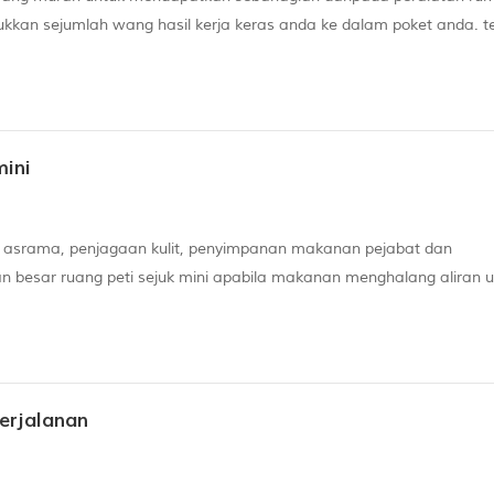
ukkan sejumlah wang hasil kerja keras anda ke dalam poket anda. t
pak di antara tiga spesifikasi mudah:tinggi: versi ini adalah salah sa
ini
ian, asrama, penjagaan kulit, penyimpanan makanan pejabat dan
besar ruang peti sejuk mini apabila makanan menghalang aliran u
gsi dan menjadikan kawasan tertentu peti sejuk mini lebih panas dari
perjalanan