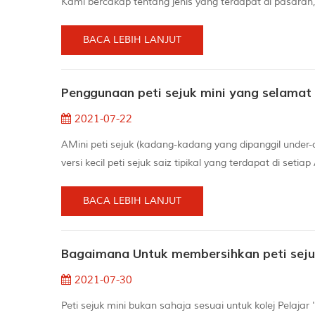
Kami bercakap tentang jenis yang terdapat di pasaran
mini kami boleh menyelesaikan semua soalan umum and
mini Saiz peti sejuk padat san...
BACA LEBIH LANJUT
Penggunaan peti sejuk mini yang selamat
2021-07-22
AMini peti sejuk (kadang-kadang yang dipanggil under-
versi kecil peti sejuk saiz tipikal yang terdapat di set
asrama, peti sejuk mini untuk bar, peti sejuk mini untu
kos kuas...
BACA LEBIH LANJUT
Bagaimana Untuk membersihkan peti seju
2021-07-30
Peti sejuk mini bukan sahaja sesuai untuk kolej Pelajar 