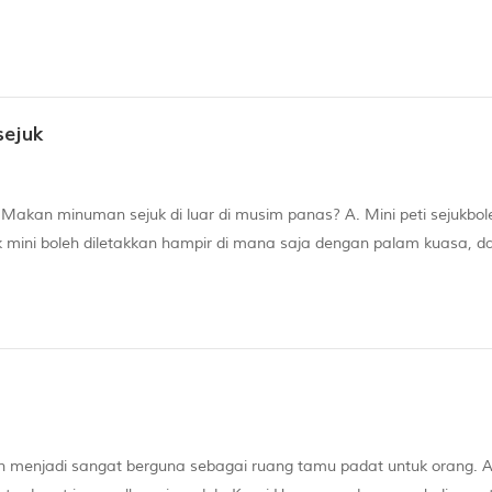
6KW / H sehari, dan ada yang lebih rendah. Mengapa? yang mencuri
sejuk
Makan minuman sejuk di luar di musim panas? A. Mini peti sejukbol
 mini boleh diletakkan hampir di mana saja dengan palam kuasa, d
enang, dan juga menjadikan pengalaman perkhemahan kereta anda le
h menjadi sangat berguna sebagai ruang tamu padat untuk orang. A