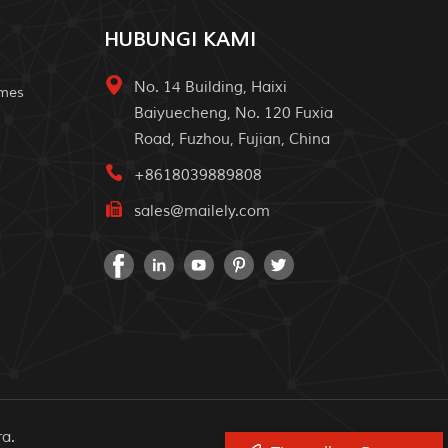
HUBUNGI KAMI
No. 14 Building, Haixi
omes
Baiyuecheng, No. 120 Fuxia
Road, Fuzhou, Fujian, China
+8618039889808
sales@mailely.com
ra.