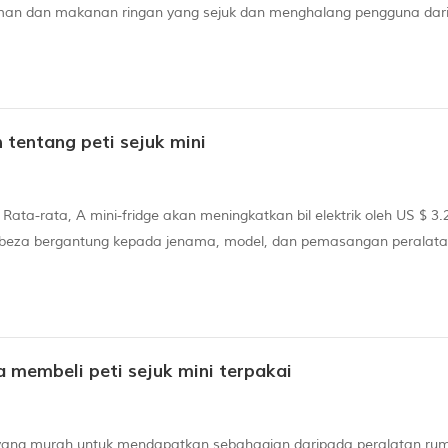
man dan makanan ringan yang sejuk dan menghalang pengguna dar
perti yang anda lakukan dengan peralatan lain, yang Mini Fridge. pa
tentang peti sejuk mini
 Rata-rata, A mini-fridge akan meningkatkan bil elektrik oleh US $ 3.
za-beza bergantung kepada jenama, model, dan pemasangan peralata
adalah ia? Peti sejuk mini yang berbeza mencapai pelbagai suhu. Pr
a membeli peti sejuk mini terpakai
a yang murah untuk mendapatkan sebahagian daripada peralatan ru