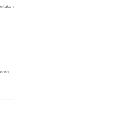
entukan
tu peti
dara,
pada