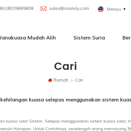
8618039889808
sales@mailely.com
Melayu
 Janakuasa Mudah Alih
Sistem Suria
Ber
sa Mudah Alih Selari
asa Mudah Alih Baharu
ngan Pembesar Suara Bluetooth
Cari
Rumah
Cari
n kuasa solar Sistem. Selepas menggunakan sistem kuasa solar, 
menuhi Harapan. Untuk Contohnya, sesetengah orang memasang 3