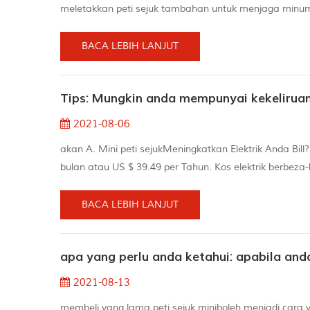
meletakkan peti sejuk tambahan untuk menjaga minu
trekking sepanjang jalan ke utama Peti sejuk. sama se
dibersihkan dengan kerap un...
BACA LEBIH LANJUT
Tips: Mungkin anda mempunyai kekeliruan 
2021-08-06
akan A. Mini peti sejukMeningkatkan Elektrik Anda Bill?
bulan atau US $ 39.49 per Tahun. Kos elektrik berbe
serta negeri, musim, dan masa hari. Bagaimana sejuk 
yang diiklankan sebagai Zero...
BACA LEBIH LANJUT
apa yang perlu anda ketahui: apabila and
2021-08-13
membeli yang lama peti sejuk miniboleh menjadi car