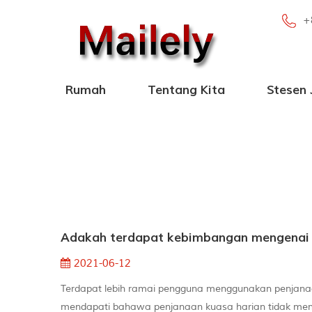
+
Rumah
Tentang Kita
Stesen
Stesen Janakuasa Mudah Alih 100W-2000W
Stesen Janakua
Stesen Janaku
Stesen Kuasa Mudah Alih de
2021-06-12
Terdapat lebih ramai pengguna menggunakan penjanaa
mendapati bahawa penjanaan kuasa harian tidak me