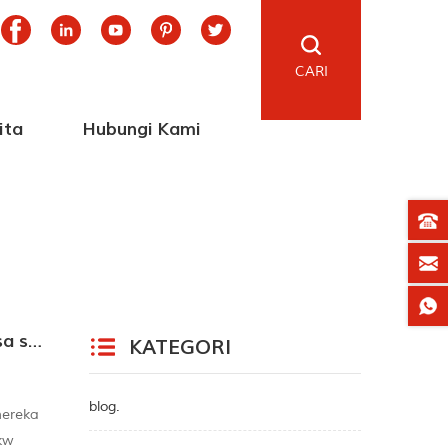
CARI
ita
Hubungi Kami
Adakah terdapat kebimbangan mengenai kehilangan kuasa selepas menggunakan sistem kuasa solar
KATEGORI
blog.
mereka
kw