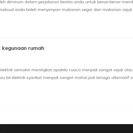
 boleh diminum dalam perjalanan kereta anda untuk benar-benar me
maksud anda boleh menyimpan makanan segar dan makanan sejuk l
 dan bir. jika anda mempunyai perjalanan jauh di masa depan, atau 
k kegunaan rumah
lektrik semakin meningkat.apabila cuaca menjadi sangat sejuk ata
il elektrik syarikat menjadi sangat mahal.jadi tenaga alternatif s
 perlu memasang a sistem solar rumah. anda mungkin tahu bahawa