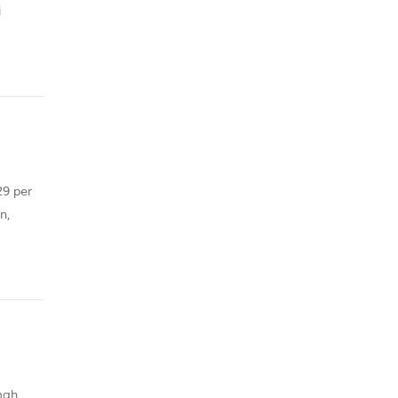
i
tut Juga
29 per
n,
oduk
mah