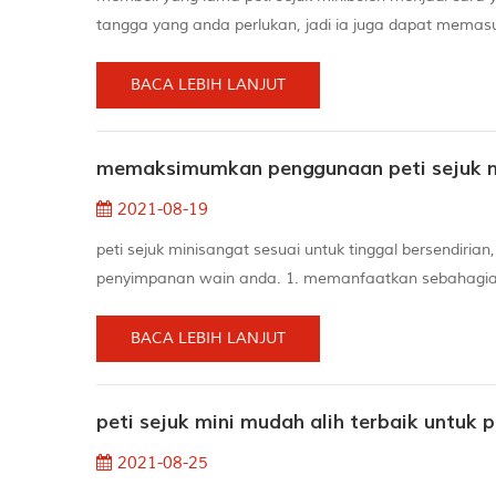
tangga yang anda perlukan, jadi ia juga dapat memas
ukuran dan jenis yang anda perlukan pilih peti sejuk kom
sejuk kecil terbesar dan ...
BACA LEBIH LANJUT
memaksimumkan penggunaan peti sejuk m
2021-08-19
peti sejuk minisangat sesuai untuk tinggal bersendir
penyimpanan wain anda. 1. memanfaatkan sebahagian 
ia menjadikan peti sejuk mini lebih sukar untuk berfun
yang lain.sebenarnya, minuman seperti si...
BACA LEBIH LANJUT
peti sejuk mini mudah alih terbaik untuk 
2021-08-25