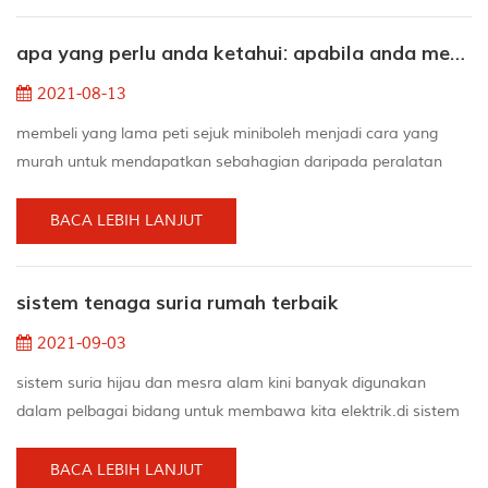
sama seperti yang anda lakukan dengan peralatan lain, yang
apa yang perlu anda ketahui: apabila anda membeli peti sejuk mini terpakai
Mini Fridge. patut Juga dibersihkan dengan kerap un...
2021-08-13
membeli yang lama peti sejuk miniboleh menjadi cara yang
murah untuk mendapatkan sebahagian daripada peralatan
rumah tangga yang anda perlukan, jadi ia juga dapat
memasukkan sejumlah wang hasil kerja keras anda ke dalam
BACA LEBIH LANJUT
poket anda. tentukan ukuran dan jenis yang anda perlukan pilih
peti sejuk kompak di antara tiga spesifikasi mudah:tinggi: versi
sistem tenaga suria rumah terbaik
ini adalah salah satu peti sejuk kecil terbesar dan ...
2021-09-03
sistem suria hijau dan mesra alam kini banyak digunakan
dalam pelbagai bidang untuk membawa kita elektrik.di sistem
suria rumah boleh membawa elektrik ke rumah dan
menjimatkan kos.sistem solar mudah alih membolehkan kita
BACA LEBIH LANJUT