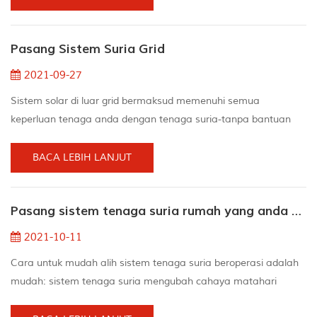
menukar arus terus ke arus bolak. Arus terus adalah kuasa
yang mengalir dalam satu arah dalam litar dan membantu
Pasang Sistem Suria Grid
dalam menyediakan arus apabila tidak ada elektrik. Apakah
per...
2021-09-27
Sistem solar di luar grid bermaksud memenuhi semua
keperluan tenaga anda dengan tenaga suria-tanpa bantuan
grid. Untuk mencapai ini, anda perlu memasang sistem
penjanaan tenaga suria, seperti sel suria, yang dipasangkan
BACA LEBIH LANJUT
dengan sistem simpanan tenaga di tempat penggunaan
elektrik (rumah anda). Mana-mana grid kuasa bermula dengan
Pasang sistem tenaga suria rumah yang anda perlukan pada musim panas
penjanaan kuasa, dan sistem penjanaan kuasa di luar grid
tidak terkecu...
2021-10-11
Cara untuk mudah alih sistem tenaga suria beroperasi adalah
mudah: sistem tenaga suria mengubah cahaya matahari
menjadi tenaga elektrik, kabel untuk panel suria menyambung