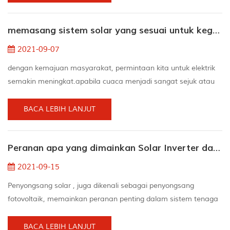
berada di luar rumah dan dapat mengaktifkan telefon bimbit
pada waktu siang dan bukannya dalam gelap pada waktu
memasang sistem solar yang sesuai untuk kegunaan rumah
malam. untungnya kami, tinggal di rumah suria tidak pernah
semestin...
2021-09-07
dengan kemajuan masyarakat, permintaan kita untuk elektrik
semakin meningkat.apabila cuaca menjadi sangat sejuk atau
sangat panas, penggunaan tenaga perkakas rumah atau bil
elektrik syarikat menjadi sangat mahal.jadi tenaga alternatif
BACA LEBIH LANJUT
solar telah muncul.untuk menggunakan tenaga suria, anda
perlu memasang a sistem solar rumah. anda mungkin tahu
Peranan apa yang dimainkan Solar Inverter dalam Sistem Tenaga Suria Rumah
bahawa tenaga suria adalah pilihan yang baik untuk per...
2021-09-15
Penyongsang solar , juga dikenali sebagai penyongsang
fotovoltaik, memainkan peranan penting dalam sistem tenaga
suria . Sebahagian besar daripada mereka dianggap sebagai
otak projek. Penyongsang panel solar adalah baik untuk
BACA LEBIH LANJUT