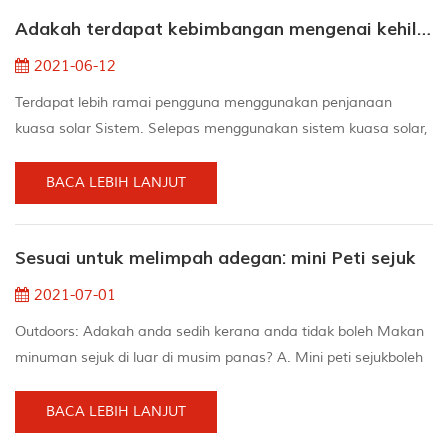
dengan laminasi pramatang, Eva Masih sangat baik Fluidity. 3.
Adakah terdapat kebimbangan mengenai kehilangan kuasa selepas menggunakan sistem kuasa solar
) Apabila Mengangkat komponen, masalah isyarat
menyebabk...
2021-06-12
Terdapat lebih ramai pengguna menggunakan penjanaan
kuasa solar Sistem. Selepas menggunakan sistem kuasa solar,
mereka mendapati bahawa penjanaan kuasa harian tidak
memenuhi Harapan. Untuk Contohnya, sesetengah orang
BACA LEBIH LANJUT
memasang 3kw Sistem kuasa solar., tetapi hanya
menghasilkan 5 ke 6KW / H sehari, dan ada yang lebih rendah.
Sesuai untuk melimpah adegan: mini Peti sejuk
Mengapa? yang mencuri saya Elektrik? Terdapat berikut aspek:
Voltan wayar b...
2021-07-01
Outdoors: Adakah anda sedih kerana anda tidak boleh Makan
minuman sejuk di luar di musim panas? A. Mini peti sejukboleh
membantu anda menyelesaikan masalah itu. Peti sejuk mini
boleh diletakkan hampir di mana saja dengan palam kuasa,
BACA LEBIH LANJUT
dan boleh dengan mudah disimpan di dapur luar, kolam renang,