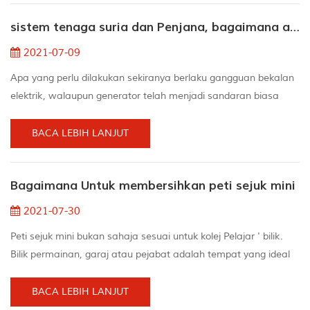
dan juga menjadikan pengalaman perkhemahan kereta anda
sistem tenaga suria dan Penjana, bagaimana adakah anda memilih
lebih selesa dan mudah. ​​ Garaj atau studio luar ...
2021-07-09
Apa yang perlu dilakukan sekiranya berlaku gangguan bekalan
elektrik, walaupun generator telah menjadi sandaran biasa
untuk pemadaman grid selama beberapa dekad, sistem
tenaga suriakini merupakan pilihan yang lebih sesuai
BACA LEBIH LANJUT
dipertimbangkan oleh pemilik rumah. 1. bunyi: penjana pada
amnya kurang bising daripada penjana mudah alih, tetapi
Bagaimana Untuk membersihkan peti sejuk mini
mereka masih boleh mengeluarkan bunyi kuat. Untuk orang
yang pa...
2021-07-30
Peti sejuk mini bukan sahaja sesuai untuk kolej Pelajar ' bilik.
Bilik permainan, garaj atau pejabat adalah tempat yang ideal
untuk meletakkan peti sejuk tambahan untuk menjaga
minuman dan makanan ringan yang sejuk dan menghalang
BACA LEBIH LANJUT
pengguna dari trekking sepanjang jalan ke utama Peti sejuk.