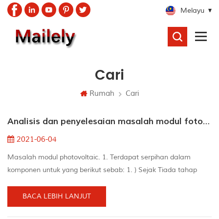
Melayu
CARI
Cari
Rumah
Cari
Analisis dan penyelesaian masalah modul fotovoltaik biasa
2021-06-04
Masalah modul photovoltaic. 1. Terdapat serpihan dalam
komponen untuk yang berikut sebab: 1. ) Sejak Tiada tahap
kimpalan Semasa Proses kimpalan, terdapat slag timah,
kepingan bateri dihancurkan apabila Vacuuming. 2. ) Pada
BACA LEBIH LANJUT
mulanya, hirisan bateri telah disembunyikan, dan ditambah